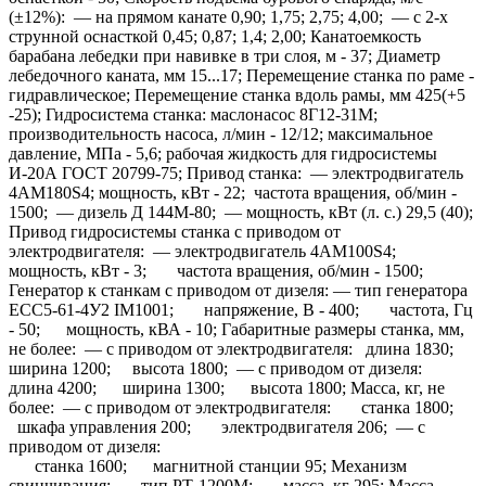
(±12%): — на прямом канате 0,90; 1,75; 2,75; 4,00; — с 2-х
струнной оснасткой 0,45; 0,87; 1,4; 2,00; Канатоемкость
барабана лебедки при навивке в три слоя, м - 37; Диаметр
лебедочного каната, мм 15...17; Перемещение станка по раме -
гидравлическое; Перемещение станка вдоль рамы, мм 425(+5
-25); Гидросистема станка: маслонасос 8Г12-31М;
производительность насоса, л/мин - 12/12; максимальное
давление, МПа - 5,6; рабочая жидкость для гидросистемы
И-20А ГОСТ 20799-75; Привод станка: — электродвигатель
4АМ180S4; мощность, кВт - 22; частота вращения, об/мин -
1500; — дизель Д 144М-80; — мощность, кВт (л. с.) 29,5 (40);
Привод гидросистемы станка с приводом от
электродвигателя: — электродвигатель 4АМ100S4;
мощность, кВт - 3; частота вращения, об/мин - 1500;
Генератор к станкам с приводом от дизеля: — тип генератора
ЕСС5-61-4У2 IМ1001; напряжение, В - 400; частота, Гц
- 50; мощность, кВА - 10; Габаритные размеры станка, мм,
не более: — с приводом от электродвигателя: длина 1830;
ширина 1200; высота 1800; — с приводом от дизеля:
длина 4200; ширина 1300; высота 1800; Масса, кг, не
более: — с приводом от электродвигателя: станка 1800;
шкафа управления 200; электродвигателя 206; — с
приводом от дизеля:
станка 1600; магнитной станции 95; Механизм
свинчивания: тип РТ-1200М; масса, кг 295; Масса