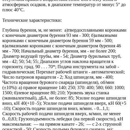
атмосферных осадков, в диапазоне температур от минус 5° до
плюс 40°С.
Технические характеристики:
Глубина бурения, м, не менее: а)твердосплавными коронками
с конечным диаметром бурения 93 мм - 300; б)алмазными
коронками с конечным диаметром бурения 59 мм - 500;
в)алмазными коронками с конечным диаметром бурения 46
мм - 700; Начальный диаметр бурения, мм - не более 200;
Диаметр ведущей трубы, мм - 54; Диаметр бурильных труб,
мм - 42; 50; 54; 55; Диапазон углов наклона вращателя к
горизонту, град. 90 . . . 70*; Подача инструмента на забой -
гидравлическая; Перехват рабочей штанги - автоматический;
Число патронов вращателя - 2; Ход шпинделя, мм - 400;
Частота вращения бурового снаряда (шпинделя), об/мин
(±10%): а) правое вращение 140; 250; 370: 400; 580; 660: 1000;
1500; б)левое вращение 80; 210; Уровень звука станка
(эквивалентный), дБА, не более: 85; Усилие подачи шпинделя
вниз, кН 40(+10 -5); Усилие подачи шпинделя вверх, кН 60(+5
-10); Скорость подачи шпинделя вниз, м/мин. - 0...1,1;
Скорость рабочей подачи шпинделя вверх, м/мин, не менее
0...0,83; Грузоподъемность лебедки (на первой скорости), кН
максимальная: — на прямом канате - 26; — с 2-х струнной
оснасткой - 50; Скорость подъема бурового снаряда, м/с