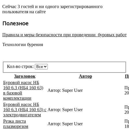
Сейчас 3 гостей и ни одного зарегистрированного
пользователя на сайте
Полезное
Правила и меры безопасности при проведении буровых работ
Технологии бурения
Кол-во строк:
Заголовок
Автор
П
Буровой насос НБ
160 6.3 (НБ4 160 63)
Пр
Автор: Super User
в базовой
20
комплектации
Буровой насос НБ
Пр
160 6.3 (НБ4 160 63) с
Автор: Super User
20
электродвигателем
Резка листа
Пр
Автор: Super User
плазморезом
18