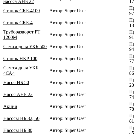
насоса АНБ 22
17
Пр
Станок СКБ-4100
Автор: Super User
97
Пр
Станок СКБ-4
Автор: Super User
13
Труборазворот РТ
Пр
Автор: Super User
1200М
91
Пр
Самоходная УКБ 500
Автор: Super User
94
Пр
Станок НКР 100
Автор: Super User
77
Самоходная УКБ
Пр
Автор: Super User
4СА4
86
Пр
Насос НБ 50
Автор: Super User
20
Пр
Насос АНБ 22
Автор: Super User
74
Пр
Акции
Автор: Super User
78
Пр
Насосы НБ 32, 50
Автор: Super User
81
Пр
Насосы НБ 80
Автор: Super User
45