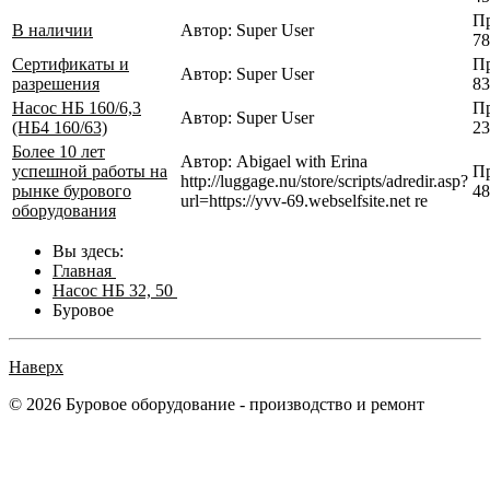
Пр
В наличии
Автор: Super User
78
Сертификаты и
Пр
Автор: Super User
разрешения
83
Насос НБ 160/6,3
Пр
Автор: Super User
(НБ4 160/63)
23
Более 10 лет
Автор: Abigael with Erina
успешной работы на
Пр
http://luggage.nu/store/scripts/adredir.asp?
рынке бурового
48
url=https://yvv-69.webselfsite.net re
оборудования
Вы здесь:
Главная
Насос НБ 32, 50
Буровое
Наверх
© 2026 Буровое оборудование - производство и ремонт