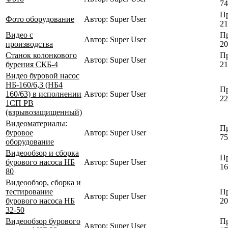
74
Пр
Фото оборудование
Автор: Super User
21
Видео с
Пр
Автор: Super User
производства
20
Станок колонкового
Пр
Автор: Super User
бурения СКБ-4
21
Видео буровой насос
НБ-160/6,3 (НБ4
Пр
160/63) в исполнении
Автор: Super User
22
1СП РВ
(взрывозащищенный)
Видеоматериалы:
Пр
буровое
Автор: Super User
75
оборудование
Видеообзор и сборка
Пр
бурового насоса НБ
Автор: Super User
16
80
Видеообзор, сборка и
тестирование
Пр
Автор: Super User
бурового насоса НБ
20
32-50
Видеообзор бурового
Пр
Автор: Super User