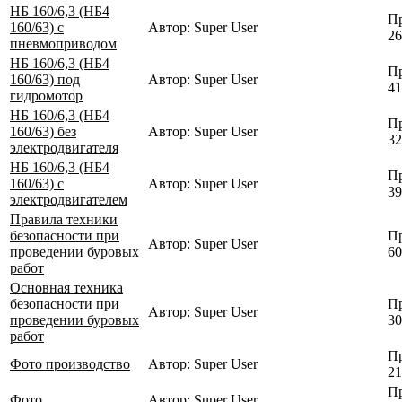
НБ 160/6,3 (НБ4
Пр
160/63) с
Автор: Super User
26
пневмоприводом
НБ 160/6,3 (НБ4
Пр
160/63) под
Автор: Super User
41
гидромотор
НБ 160/6,3 (НБ4
Пр
160/63) без
Автор: Super User
32
электродвигателя
НБ 160/6,3 (НБ4
Пр
160/63) с
Автор: Super User
39
электродвигателем
Правила техники
безопасности при
Пр
Автор: Super User
проведении буровых
60
работ
Основная техника
безопасности при
Пр
Автор: Super User
проведении буровых
30
работ
Пр
Фото производство
Автор: Super User
21
Пр
Фото
Автор: Super User